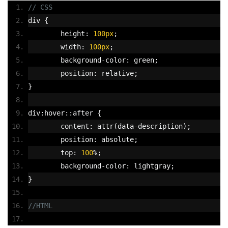
// CSS
div 
{
	height
:
100px
;
	width
:
100px
;
	background
-
color
:
 green
;
	position
:
 relative
;
}
div
:
hover
::
after 
{
	content
:
 attr
(
data
-
description
);
	position
:
 absolute
;
	top
:
100
%;
	background
-
color
:
 lightgray
;
}
//HTML