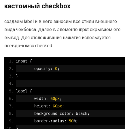
кастомный checkbox
создаем label и в него заносим все стили внешнего
вида чекбокса. Далее в элементе input скрываем его
вывод. Для отслеживания нажатия используется
псевдо-класс checked
input 
{
	opacity
:
0
;
}
label 
{
	width
:
60px
;
	height
:
60px
;
	background
-
color
:
 black
;
	border
-
radius
:
50
%;
}