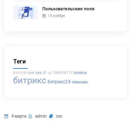
Пользовательские поля
13 ноября
Теги
BitrixVM
crm
css
d7
git
ORM
PuTTY
timeline
битрикс
битрикс24
таймлайн
4 марта
admin
css