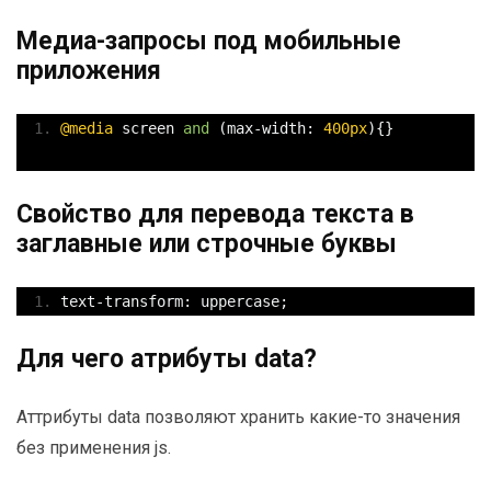
Медиа-запросы под мобильные
приложения
@media
 screen 
and
(
max
-
width
:
400px
){}
Свойство для перевода текста в
заглавные или строчные буквы
text
-
transform
:
 uppercase
;
Для чего атрибуты data?
Аттрибуты data позволяют хранить какие-то значения
без применения js.