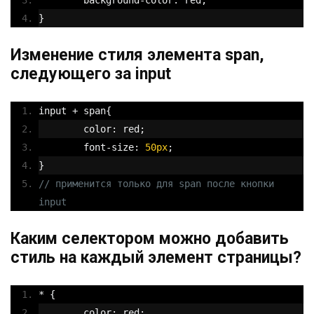
	background
-
color
:
 red
;
}
Изменение стиля элемента span,
следующего за input
input 
+
 span
{
	color
:
 red
;
	font
-
size
:
50px
;
}
// применится только для span после кнопки 
input
Каким селектором можно добавить
стиль на каждый элемент страницы?
*
{
	color
:
 red
;