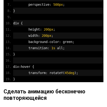
	perspective
:
500px
;
}
div 
{
	height
:
200px
;
	width
:
200px
;
	background
-
color
:
 green
;
	transition
:
1s
 all
;
}
div
:
hover 
{
	transform
:
 rotateY
(
45deg
);
}
Сделать анимацию бесконечно
повторяющейся