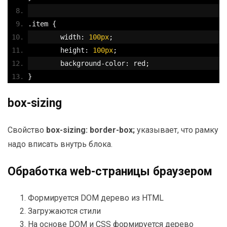
.
item 
{
	width
:
100px
;
	height
:
100px
;
	background
-
color
:
 red
;
}
box-sizing
Свойство
box-sizing: border-box;
указывает, что рамку
надо вписать внутрь блока.
Обработка web-страницы браузером
Формируется DOM дерево из HTML
Загружаются стили
На основе DOM и CSS формируется дерево