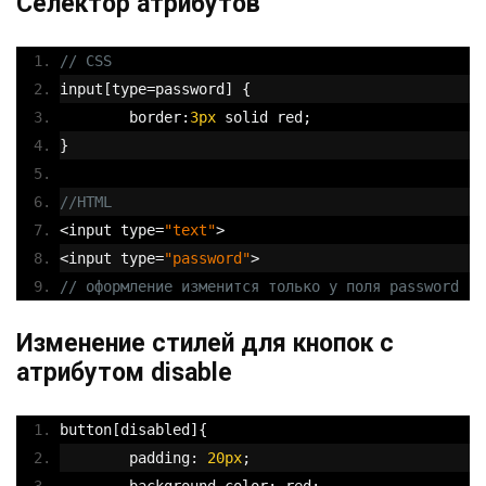
Селектор атрибутов
// CSS
input
[
type
=
password
]
{
	border
:
3px
 solid red
;
}
//HTML
<
input type
=
"text"
>
<
input type
=
"password"
>
// оформление изменится только у поля password
Изменение стилей для кнопок с
атрибутом disable
button
[
disabled
]{
	padding
:
20px
;