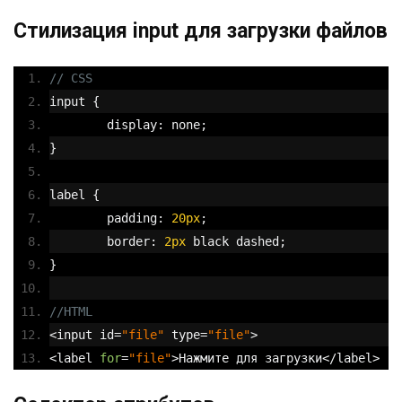
Стилизация input для загрузки файлов
// CSS
input 
{
	display
:
 none
;
}
label 
{
	padding
:
20px
;
	border
:
2px
 black dashed
;
}
//HTML
<
input id
=
"file"
 type
=
"file"
>
<
label 
for
=
"file"
>Нажмите
для
загрузки</
label
>