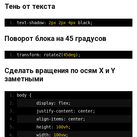
Тень от текста
text
-
shadow
:
2px
2px
4px
 black
;
Поворот блока на 45 градусов
transform
:
 rotateZ
(
45deg
);
Сделать вращения по осям Х и Y
заметными
body 
{
	display
:
 flex
;
	justify
-
content
:
 center
;
	align
-
items
:
 center
;
	height
:
100vh
;
	width
:
100vw
;