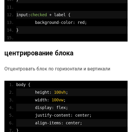
input
:
checked
+
 label 
{
	background
-
color
:
 red
;
}
центрирование блока
Отцентровать блок по горизонтали и вертикали
body 
{
	height
:
100vh
;
	width
:
100vw
;
	display
:
 flex
;
	justify
-
content
:
 center
;
	align
-
items
:
 center
;
}