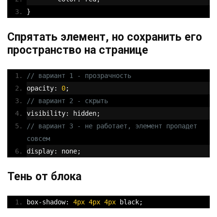
}
Спрятать элемент, но сохранить его
пространство на странице
// вариант 1 - прозрачность
opacity
:
0
;
// вариант 2 - скрыть
visibility
:
 hidden
;
// вариант 3 - не работает, элемент пропадет 
совсем
display
:
 none
;
Тень от блока
box
-
shadow
:
4px
4px
4px
 black
;