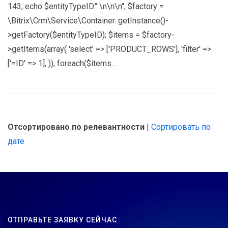
143; echo $entityTypeID." \n\n\n"; $factory =
\Bitrix\Crm\Service\Container::getInstance()-
>getFactory($entityTypeID); $items = $factory-
>getItems(array( 'select' => ['PRODUCT_ROWS'], 'filter' =>
['=ID' => 1], )); foreach($items...
Отсортировано по релевантности
|
Сортировать по
дате
ОТПРАВЬТЕ ЗАЯВКУ СЕЙЧАС