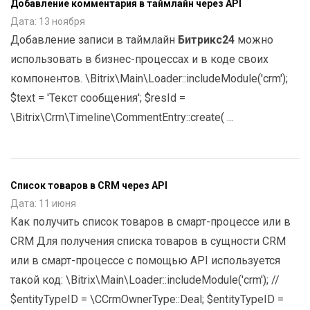
Добавление комментария в таймлайн через API
Дата: 13 ноября
Добавление записи в таймлайн
Битрикс24
можно
использовать в бизнес-процессах и в коде своих
компонентов. \Bitrix\Main\Loader::includeModule('crm');
$text = 'Текст сообщения'; $resId =
\Bitrix\Crm\Timeline\CommentEntry::create( ...
Список товаров в CRM через API
Дата: 11 июня
Как получить список товаров в смарт-процессе или в
CRM Для получения списка товаров в сущности CRM
или в смарт-процессе с помощью API используется
такой код: \Bitrix\Main\Loader::includeModule('crm'); //
$entityTypeID = \CCrmOwnerType::Deal; $entityTypeID =