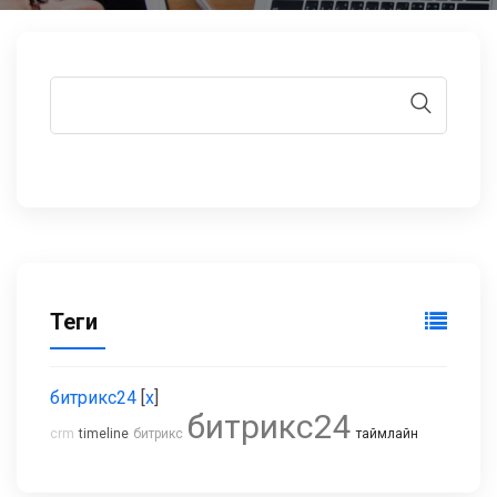
Теги
битрикс24
[
x
]
битрикс24
crm
timeline
битрикс
таймлайн